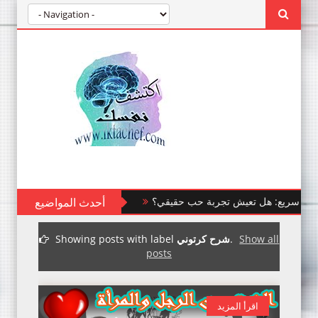
اختبار سريع: هل تعيش تجربة حب حقيقي؟
أحدث المواضيع
Show all
.
شرح كرتوني
Showing posts with label
posts
اقرأ المزيد