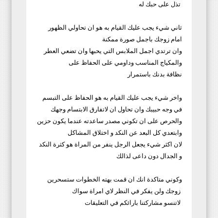
تذل على حبك له
ثاني شيء يجب عليك القيام به هو ان تحاولي الظهور
امام زوجك باجمل صورة ممكنة
وان ترتدي اجمل الملابس التي يحبها وان تضعي العطر
والمكياج المناسب وداومي على الحفاظ على
نظافة بدنك باستمرار
واخر شيء يجب عليك القيام به هو الحفاظ على التبسم
في وجه حبيبك وان تحاول ان لاتفارق الابتسام وجهك
والحرص على ان تكوني مصدر ساعدته عندما يكون حزين
وابتعدي كل البعد عن النكد و اختلاق المشاكل
لان اكثر شيء يجعل الرجل ينفر من المراة هو كثرة النكد
و الجدال دون داعى لذالك
وكوني متاكدة انك ان قمت بهته الخطوات ستسحرين
زوجك ولن يفكر في النظر لاي امراة سواك
لاتنسو مشاركتنا بارائكم في التعليقات